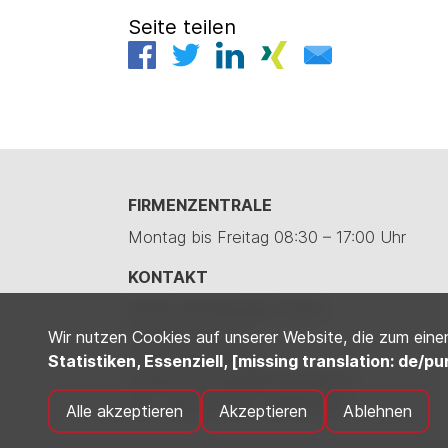
Seite teilen
FIRMENZENTRALE
Montag bis Freitag 08:30 – 17:00 Uhr
KONTAKT
Röther Beteiligungs GmbH
Daimlerstraße 71
Wir nutzen Cookies auf unserer Website, die zum einen 
74545 Michelfeld
Statistiken, Essenziell, [missing translation: de/pu
E-Mail:
zentrale@modepark.de
Tel.:
+49 (0) 791 – 946009-0
Alle akzeptieren
Akzeptieren
Ablehnen