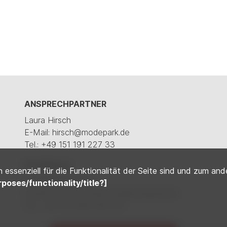
ANSPRECHPARTNER
Laura Hirsch
E-Mail: hirsch@modepark.de
Tel.: +49 151 191 227 33
Ausbildung
essenziell für die Funktionalität der Seite sind und zum and
Lisa Kochendörfer
rposes/functionality/title?]
E-Mail: lisa.kochendoerfer@modepark.de
Tel.: +49 791 946 009 120