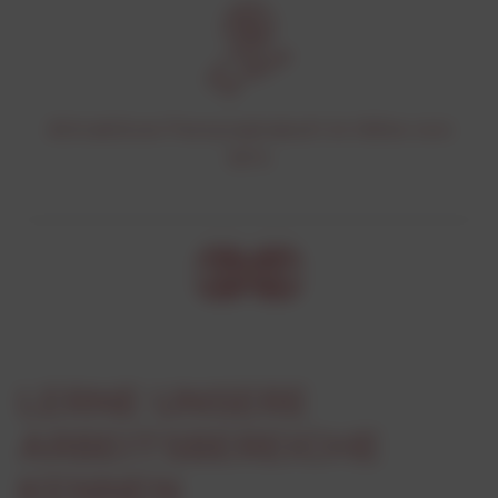
Attraktiver Personalrabatt in Höhe von
30%
LERNE UNSERE
ARBEITSBEREICHE
KENNEN