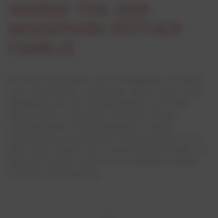
WERDE TEIL DER
MODEPARK RÖTHER
FAMILIE
Wir suchen Mitarbeiter, die mit Engagement und Spaß
unser Unternehmen voranbringen. Bei uns hast Du die
Möglichkeit über Dich hinauszuwachsen und Deine
Karriere selbst zu gestalten. Wir bieten Dir eine
wertschätzende Unternehmenskultur, flexible
Arbeitszeiten und individuelle Aufstiegschancen. Ob in
einer unserer Filialen oder in unserer Firmenzentrale– bei
Modepark Röther findest Du ein vielfältiges Angebot
für Deinen Berufseinstieg.