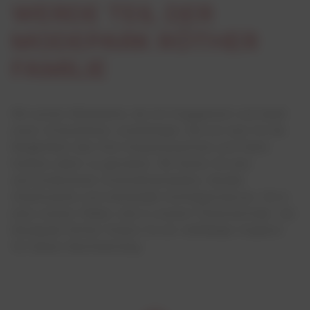
WERDE TEIL DER
MODEPARK RÖTHER
FAMILIE
Wir suchen Mitarbeiter, die mit Engagement und Spaß
unser Unternehmen voranbringen. Bei uns hast Du die
Möglichkeit über Dich hinauszuwachsen und Deine
Karriere selbst zu gestalten. Wir bieten Dir eine
wertschätzende Unternehmenskultur, flexible
Arbeitszeiten und individuelle Aufstiegschancen. Ob in
einer unserer Filialen oder in unserer Firmenzentrale– bei
Modepark Röther findest Du ein vielfältiges Angebot
für Deinen Berufseinstieg.