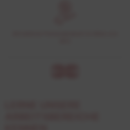
Attraktiver Personalrabatt in Höhe von
30%
LERNE UNSERE
ARBEITSBEREICHE
KENNEN