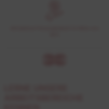
Attraktiver Personalrabatt in Höhe von
30%
LERNE UNSERE
ARBEITSBEREICHE
KENNEN