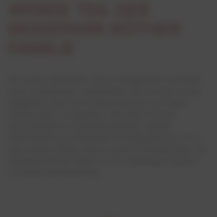
WERDE TEIL DER
MODEPARK RÖTHER
FAMILIE
Wir suchen Mitarbeiter, die mit Engagement und Spaß
unser Unternehmen voranbringen. Bei uns hast Du die
Möglichkeit über Dich hinauszuwachsen und Deine
Karriere selbst zu gestalten. Wir bieten Dir eine
wertschätzende Unternehmenskultur, flexible
Arbeitszeiten und individuelle Aufstiegschancen. Ob in
einer unserer Filialen oder in unserer Firmenzentrale– bei
Modepark Röther findest Du ein vielfältiges Angebot
für Deinen Berufseinstieg.