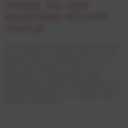
WERDE TEIL DER
MODEPARK RÖTHER
FAMILIE
Wir suchen Mitarbeiter, die mit Engagement und Spaß
unser Unternehmen voranbringen. Bei uns hast Du die
Möglichkeit über Dich hinauszuwachsen und Deine
Karriere selbst zu gestalten. Wir bieten Dir eine
wertschätzende Unternehmenskultur, flexible
Arbeitszeiten und individuelle Aufstiegschancen. Ob in
einer unserer Filialen oder in unserer Firmenzentrale– bei
Modepark Röther findest Du ein vielfältiges Angebot
für Deinen Berufseinstieg.