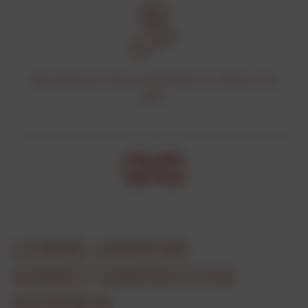
Attraktiver Personalrabatt in Höhe von
30%
LERNE UNSERE
ARBEITSBEREICHE
KENNEN