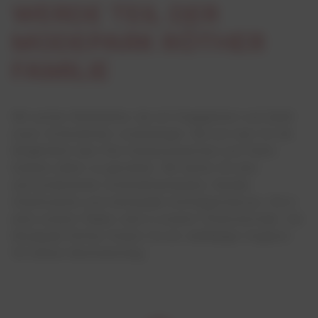
WERDE TEIL DER
MODEPARK RÖTHER
FAMILIE
Wir suchen Mitarbeiter, die mit Engagement und Spaß
unser Unternehmen voranbringen. Bei uns hast Du die
Möglichkeit über Dich hinauszuwachsen und Deine
Karriere selbst zu gestalten. Wir bieten Dir eine
wertschätzende Unternehmenskultur, flexible
Arbeitszeiten und individuelle Aufstiegschancen. Ob in
einer unserer Filialen oder in unserer Firmenzentrale– bei
Modepark Röther findest Du ein vielfältiges Angebot
für Deinen Berufseinstieg.