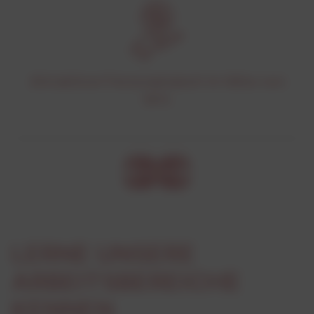
Attraktiver Personalrabatt in Höhe von
30%
LERNE UNSERE
ARBEITSBEREICHE
KENNEN